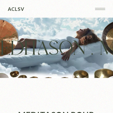
ACLSV
DITASON .
MÉ